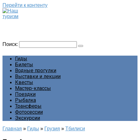
Перейти к контенту
Наш туризм
Сайт о наших путешествиях
Поиск:
Гиды
Билеты
Водные прогулки
Выставки и лекции
Квесты
Мастер-классы
Поездки
Рыбалка
Трансферы
Фотосессии
Экскурсии
Главная
»
Гиды
»
Грузия
»
Тбилиси