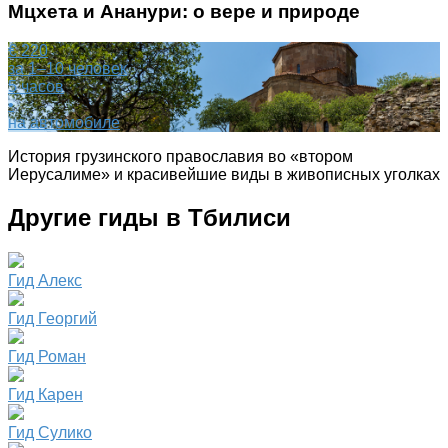
Мцхета и Ананури: о вере и природе
€ 220
за 1–10 человек
5 часов
•
на автомобиле
История грузинского православия во «втором
Иерусалиме» и красивейшие виды в живописных уголках
Другие гиды в Тбилиси
Гид Алекс
Гид Георгий
Гид Роман
Гид Карен
Гид Сулико