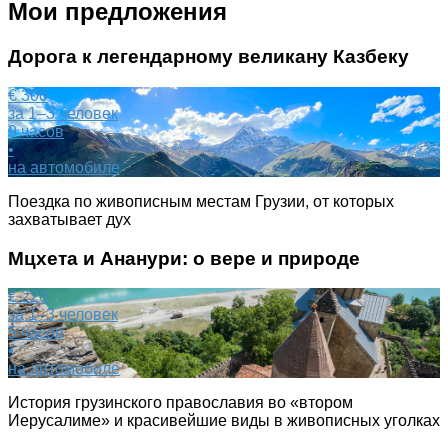
Мои предложения
Дорога к легендарному великану Казбеку
€ 300
за 1–3 человек
9 часов
•
на автомобиле
Поездка по живописным местам Грузии, от которых
захватывает дух
Мцхета и Ананури: о вере и природе
€ 220
за 1–3 человек
5 часов
•
на автомобиле
История грузинского православия во «втором
Иерусалиме» и красивейшие виды в живописных уголках