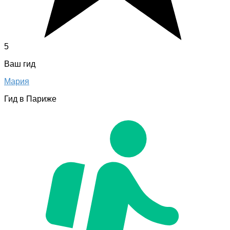
5
Ваш гид
Мария
Гид в Париже