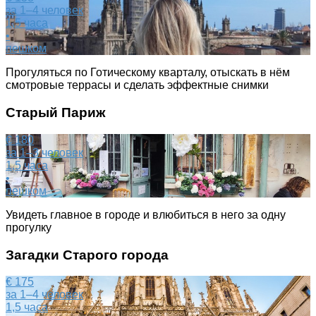
за 1–4 человек
1,5 часа
•
пешком
Прогуляться по Готическому кварталу, отыскать в нём
смотровые террасы и сделать эффектные снимки
Старый Париж
€ 180
за 1–3 человек
1,5 часа
•
пешком
Увидеть главное в городе и влюбиться в него за одну
прогулку
Загадки Старого города
€ 175
за 1–4 человек
1,5 часа