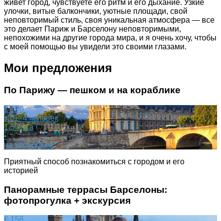
живет город, чувствуете его ритм и его дыхание. Узкие
улочки, витые балкончики, уютные площади, свой
неповторимый стиль, своя уникальная атмосфера — все
это делает Париж и Барселону неповторимыми,
непохожими на другие города мира, и я очень хочу, чтобы
с моей помощью вы увидели это своими глазами.
Мои предложения
По Парижу — пешком и на кораблике
€ 190
за 1–4 человек
1,5 часа
•
на кораблике
Приятный способ познакомиться с городом и его
историей
Панорамные террасы Барселоны:
фотопрогулка + экскурсия
€ 158