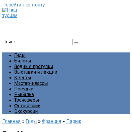
Перейти к контенту
Наш туризм
Сайт о наших путешествиях
Поиск:
Гиды
Билеты
Водные прогулки
Выставки и лекции
Квесты
Мастер-классы
Поездки
Рыбалка
Трансферы
Фотосессии
Экскурсии
Главная
»
Гиды
»
Франция
»
Париж