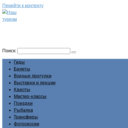
Перейти к контенту
Наш туризм
Сайт о наших путешествиях
Поиск:
Гиды
Билеты
Водные прогулки
Выставки и лекции
Квесты
Мастер-классы
Поездки
Рыбалка
Трансферы
Фотосессии