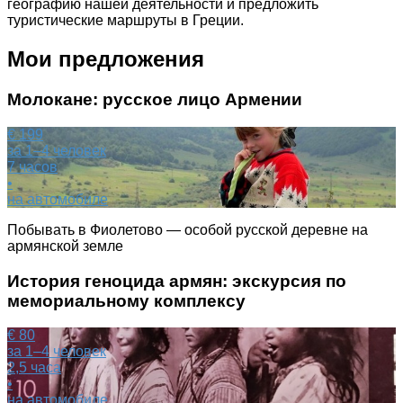
географию нашей деятельности и предложить
туристические маршруты в Греции.
Мои предложения
Молокане: русское лицо Армении
€ 199
за 1–4 человек
7 часов
•
на автомобиле
Побывать в Фиолетово — особой русской деревне на
армянской земле
История геноцида армян: экскурсия по
мемориальному комплексу
€ 80
за 1–4 человек
2,5 часа
•
на автомобиле