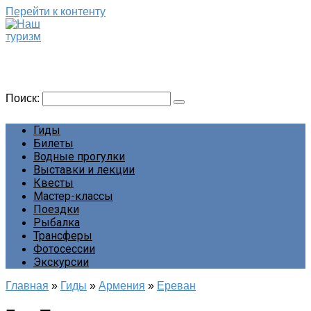
Перейти к контенту
Наш туризм
Сайт о наших путешествиях
Поиск:
Гиды
Билеты
Водные прогулки
Выставки и лекции
Квесты
Мастер-классы
Поездки
Рыбалка
Трансферы
Фотосессии
Экскурсии
Главная
»
Гиды
»
Армения
»
Ереван