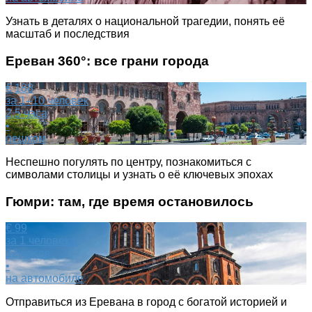
Узнать в деталях о национальной трагедии, понять её
масштаб и последствия
Ереван 360°: все грани города
€ 188
за 1–10 человек
2,5 часа
•
пешком
Неспешно погулять по центру, познакомиться с
символами столицы и узнать о её ключевых эпохах
Гюмри: там, где время остановилось
€ 99
за 1 человека
12 часов
•
на автомобиле
Отправиться из Еревана в город с богатой историей и