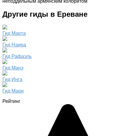
неподдельным армянским колоритом
Другие гиды в Ереване
Гид Марта
Гид Наира
Гид Рафаэль
Гид Манэ
Гид Инга
Гид Мари
Рейтинг