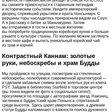
В крепости Намхансансон (входит в список ЮНЕСКО)
вы сможете прикоснуться к старинным легендам
и историческим событиям. Увидите императорский
дворец, служивший укрытием и врата Чонсынмун. С
вершины горы насладитесь прекрасным видом на Сеул.
А я расскажу о битве за Маньчжурию. Затем
мы отправимся в гости к местным жителям:
вы попробуете традиционную корейскую кухню и больше
узнаете о культуре страны. По желанию можем заглянуть
в местное кафе и выпить уникальный корейский чай
из трав и корней.
Контрастный Каннам: золотые
руки, небоскребы и храм Будды
Мы пройдемся по улицам, посмотрим на стеклянные
небоскребы, полюбуемся современной архитектурой —
и сделаем забавные снимки возле золотых рук из клипа
PSY. Зайдем в библиотеку Starfield в торговом центре
(вы точно видели ее фото в социальных сетях!),
прогуляемся по площади с автографами звезд. Наконец,
заглянем в буддистский храм Понынса, спрятанный
среди высоток. Здесь царит умиротворение, а древние
статуи Будды напоминают о важности поиска духовного