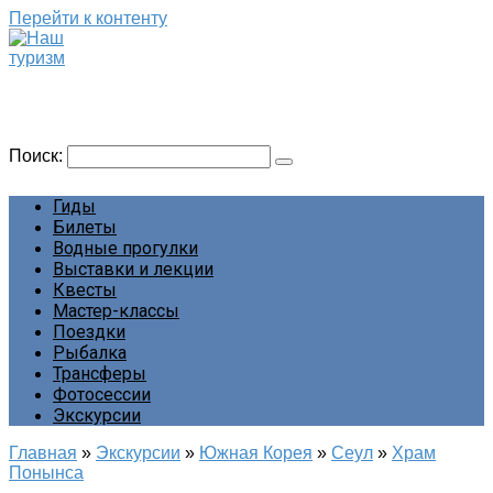
Перейти к контенту
Наш туризм
Сайт о наших путешествиях
Поиск:
Гиды
Билеты
Водные прогулки
Выставки и лекции
Квесты
Мастер-классы
Поездки
Рыбалка
Трансферы
Фотосессии
Экскурсии
Главная
»
Экскурсии
»
Южная Корея
»
Сеул
»
Храм
Понынса