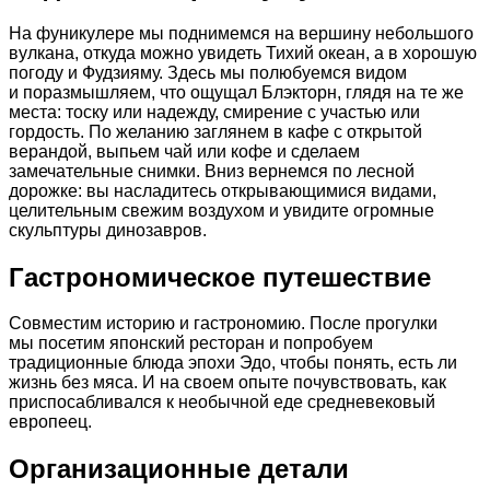
На фуникулере мы поднимемся на вершину небольшого
вулкана, откуда можно увидеть Тихий океан, а в хорошую
погоду и Фудзияму. Здесь мы полюбуемся видом
и поразмышляем, что ощущал Блэкторн, глядя на те же
места: тоску или надежду, смирение с участью или
гордость. По желанию заглянем в кафе с открытой
верандой, выпьем чай или кофе и сделаем
замечательные снимки. Вниз вернемся по лесной
дорожке: вы насладитесь открывающимися видами,
целительным свежим воздухом и увидите огромные
скульптуры динозавров.
Гастрономическое путешествие
Совместим историю и гастрономию. После прогулки
мы посетим японский ресторан и попробуем
традиционные блюда эпохи Эдо, чтобы понять, есть ли
жизнь без мяса. И на своем опыте почувствовать, как
приспосабливался к необычной еде средневековый
европеец.
Организационные детали