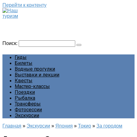
Перейти к контенту
Наш туризм
Сайт о наших путешествиях
Поиск:
Гиды
Билеты
Водные прогулки
Выставки и лекции
Квесты
Мастер-классы
Поездки
Рыбалка
Трансферы
Фотосессии
Экскурсии
Главная
»
Экскурсии
»
Япония
»
Токио
»
За городом