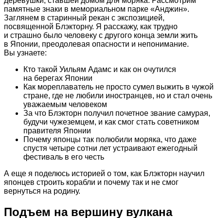
деревушки, ставшей домом для моряка. Рассмотрим
памятные знаки в мемориальном парке «Анджин».
Заглянем в старинный рекан с экспозицией,
посвященной Блэкторну. Я расскажу, как трудно
и страшно было человеку с другого конца земли жить
в Японии, преодолевая опасности и непонимание.
Вы узнаете:
Кто такой Уильям Адамс и как он очутился
на берегах Японии
Как мореплаватель не просто сумел выжить в чужой
стране, где не любили иностранцев, но и стал очень
уважаемым человеком
За что Блэкторн получил почетное звание самурая,
будучи чужеземцем, и как смог стать советником
правителя Японии
Почему японцы так полюбили моряка, что даже
спустя четыре сотни лет устраивают ежегодный
фестиваль в его честь
А еще я поделюсь историей о том, как Блэкторн научил
японцев строить корабли и почему так и не смог
вернуться на родину.
Подъем на вершину вулкана