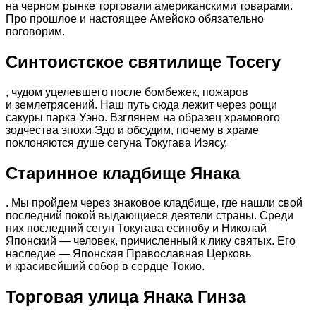
на черном рынке торговали американскими товарами.
Про прошлое и настоящее Амейоко обязательно
поговорим.
Синтоистское святилище Тосегу
, чудом уцелевшего после бомбежек, пожаров
и землетрясений. Наш путь сюда лежит через рощи
сакуры парка Уэно. Взглянем на образец храмового
зодчества эпохи Эдо и обсудим, почему в храме
поклоняются душе сегуна Токугава Иэясу.
Старинное кладбище Янака
. Мы пройдем через знаковое кладбище, где нашли свой
последний покой выдающиеся деятели страны. Среди
них последний сегун Токугава есинобу и Николай
Японский — человек, причисленный к лику святых. Его
наследие — Японская Православная Церковь
и красивейший собор в сердце Токио.
Торговая улица Янака Гинза