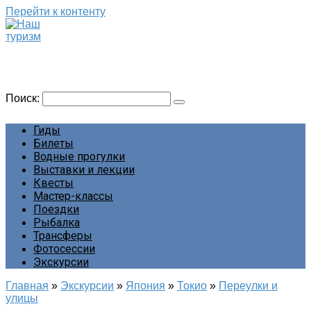
Перейти к контенту
Наш туризм
Сайт о наших путешествиях
Поиск:
Гиды
Билеты
Водные прогулки
Выставки и лекции
Квесты
Мастер-классы
Поездки
Рыбалка
Трансферы
Фотосессии
Экскурсии
Главная
»
Экскурсии
»
Япония
»
Токио
»
Переулки и
улицы