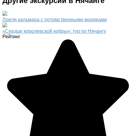
Другие экскурсии в Нячанге
Ловля кальмара с потомственными моряками
«Сердце королевской кобры»: тур по Нячангу
Рейтинг