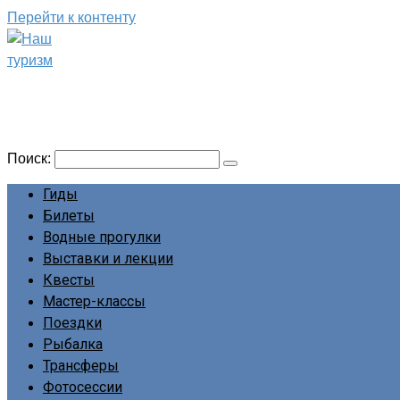
Перейти к контенту
Наш туризм
Сайт о наших путешествиях
Поиск:
Гиды
Билеты
Водные прогулки
Выставки и лекции
Квесты
Мастер-классы
Поездки
Рыбалка
Трансферы
Фотосессии