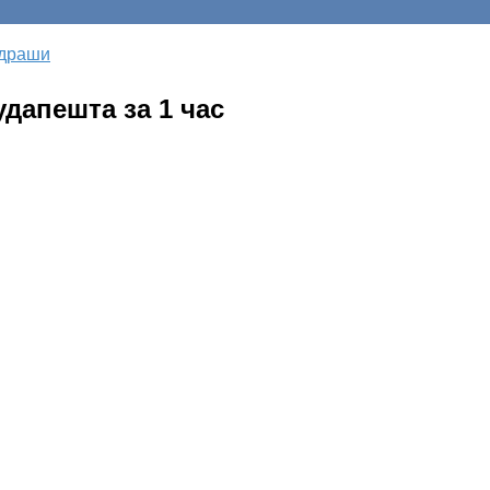
ндраши
дапешта за 1 час