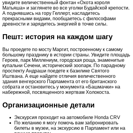
увидите величественный фонтан «Охота короля
Матьяша» и заглянете во все уголки Будайской крепости.
А поднявшись на гору Геллерт, насладитесь
прекрасными видами, пообщаетесь с философами
древности и зарядитесь энергией в точке силы.
Пешт: история на каждом шагу
Вы проедете по мосту Маргит, построенному к самому
большому празднику в истории страны. Увидите площадь
Героев, парк Миллениум, городская роща, знаменитые
купальни Сечени, исторический зоопарк. По парадному
проспекту Андраши поедете к базилике Святого
Иштвана. А еще найдете отличия величественного
здания венгерского Парламента от его британского
собрата и остановитесь у монумента «Башмачки» на
набережной, посвященного жертвам Холокоста.
Организационные детали
Экскурсия проходит на автомобиле Honda CRV
По желанию я могу помочь вам забронировать
билеты в музеи, на экскурсию в Парламент или на