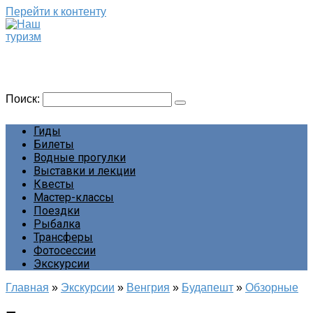
Перейти к контенту
Наш туризм
Сайт о наших путешествиях
Поиск:
Гиды
Билеты
Водные прогулки
Выставки и лекции
Квесты
Мастер-классы
Поездки
Рыбалка
Трансферы
Фотосессии
Экскурсии
Главная
»
Экскурсии
»
Венгрия
»
Будапешт
»
Обзорные