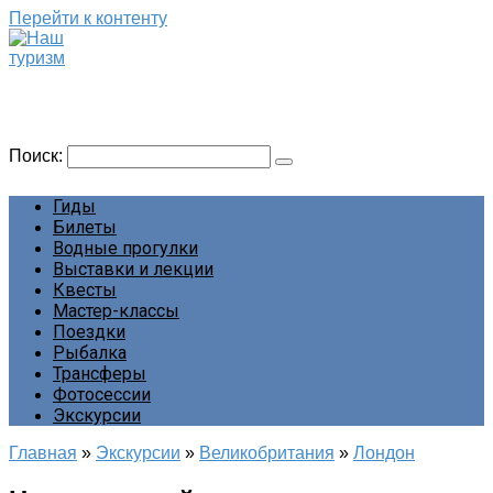
Перейти к контенту
Наш туризм
Сайт о наших путешествиях
Поиск:
Гиды
Билеты
Водные прогулки
Выставки и лекции
Квесты
Мастер-классы
Поездки
Рыбалка
Трансферы
Фотосессии
Экскурсии
Главная
»
Экскурсии
»
Великобритания
»
Лондон