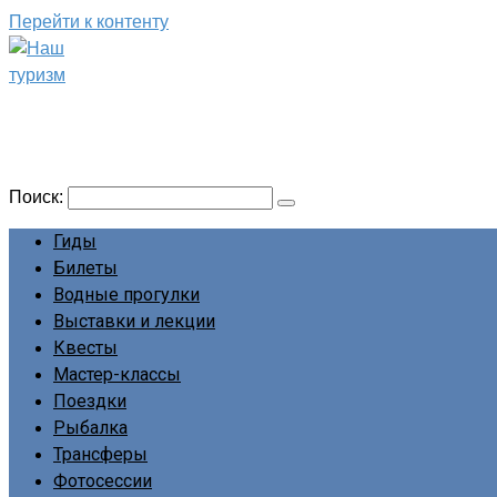
Перейти к контенту
Наш туризм
Сайт о наших путешествиях
Поиск:
Гиды
Билеты
Водные прогулки
Выставки и лекции
Квесты
Мастер-классы
Поездки
Рыбалка
Трансферы
Фотосессии