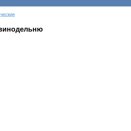
ческие
 винодельню