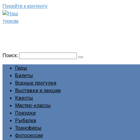
Перейти к контенту
Наш туризм
Сайт о наших путешествиях
Поиск:
Гиды
Билеты
Водные прогулки
Выставки и лекции
Квесты
Мастер-классы
Поездки
Рыбалка
Трансферы
Фотосессии