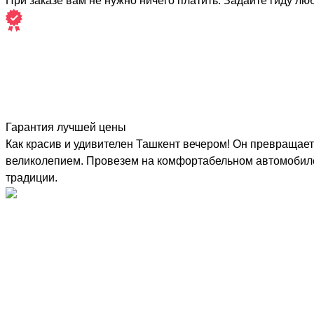
При заказе вам не нужно ничего платить. Задайте гиду лю
Гарантия лучшей цены
Как красив и удивителен Ташкент вечером! Он превращает
великолепием. Провезем на комфортабельном автомобиле
традиции.