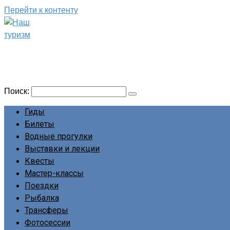
Перейти к контенту
Наш туризм
Сайт о наших путешествиях
Поиск:
Гиды
Билеты
Водные прогулки
Выставки и лекции
Квесты
Мастер-классы
Поездки
Рыбалка
Трансферы
Фотосессии