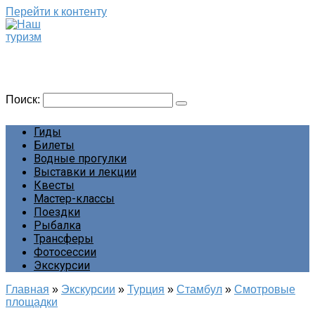
Перейти к контенту
Наш туризм
Сайт о наших путешествиях
Поиск:
Гиды
Билеты
Водные прогулки
Выставки и лекции
Квесты
Мастер-классы
Поездки
Рыбалка
Трансферы
Фотосессии
Экскурсии
Главная
»
Экскурсии
»
Турция
»
Стамбул
»
Смотровые
площадки