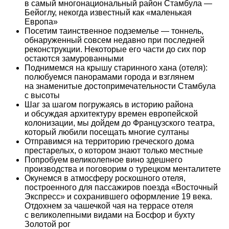
в самый многонациональный район Стамбула —
Бейоглу, некогда известный как «маленькая
Европа»
Посетим таинственное подземелье — тоннель,
обнаруженный совсем недавно при последней
реконструкции. Некоторые его части до сих пор
остаются замурованными
Поднимемся на крышу старинного хана (отеля):
полюбуемся панорамами города и взглянем
на знаменитые достопримечательности Стамбула
с высоты
Шаг за шагом погружаясь в историю района
и обсуждая архитектуру времен европейской
колонизации, мы дойдем до Французского театра,
который любили посещать многие султаны
Отправимся на территорию греческого дома
престарелых, о котором знают только местные
Попробуем великолепное вино здешнего
производства и поговорим о турецком менталитете
Окунемся в атмосферу роскошного отеля,
построенного для пассажиров поезда «Восточный
Экспресс» и сохранившего оформление 19 века.
Отдохнем за чашечкой чая на террасе отеля
с великолепными видами на Босфор и бухту
Золотой рог