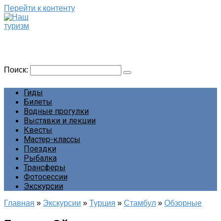
Перейти к контенту
Наш туризм
Сайт о наших путешествиях
Поиск:
Гиды
Билеты
Водные прогулки
Выставки и лекции
Квесты
Мастер-классы
Поездки
Рыбалка
Трансферы
Фотосессии
Экскурсии
Главная
»
Экскурсии
»
Турция
»
Стамбул
»
Обзорные