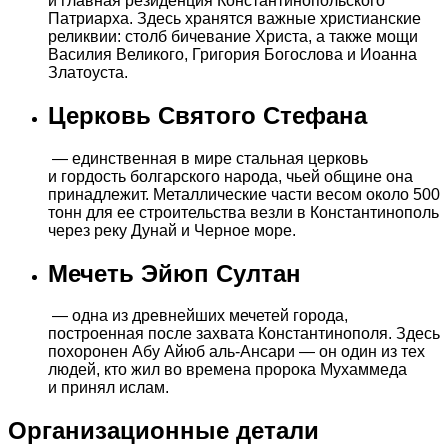
и главная резиденция Константинопольского
Патриарха. Здесь хранятся важные христианские
реликвии: столб бичевание Христа, а также мощи
Василия Великого, Григория Богослова и Иоанна
Златоуста.
Церковь Святого Стефана
— единственная в мире стальная церковь
и гордость болгарского народа, чьей общине она
принадлежит. Металлические части весом около 500
тонн для ее строительства везли в Константинополь
через реку Дунай и Черное море.
Мечеть Эйюп Султан
— одна из древнейших мечетей города,
построенная после захвата Константинополя. Здесь
похоронен Абу Айюб аль-Ансари — он один из тех
людей, кто жил во времена пророка Мухаммеда
и принял ислам.
Организационные детали