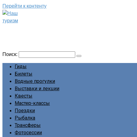
Перейти к контенту
Наш туризм
Сайт о наших путешествиях
Поиск:
Гиды
Билеты
Водные прогулки
Выставки и лекции
Квесты
Мастер-классы
Поездки
Рыбалка
Трансферы
Фотосессии