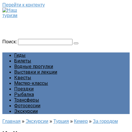
Перейти к контенту
Наш туризм
Сайт о наших путешествиях
Поиск:
Гиды
Билеты
Водные прогулки
Выставки и лекции
Квесты
Мастер-классы
Поездки
Рыбалка
Трансферы
Фотосессии
Экскурсии
Главная
»
Экскурсии
»
Турция
»
Кемер
»
За городом