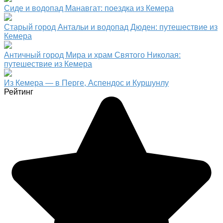
Сиде и водопад Манавгат: поездка из Кемера
Старый город Антальи и водопад Дюден: путешествие из
Кемера
Античный город Мира и храм Святого Николая:
путешествие из Кемера
Из Кемера — в Перге, Аспендос и Куршунлу
Рейтинг