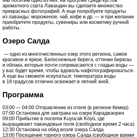
Мы посетим одно из них: на прогулке среди кустов
ароматного сорта Лавандин вы сделаете множество
прекрасных фотографий. А еще попробуете продукты
из лаванды: мороженое, чай, кофе и др. — и при желании
приобретете продукты, сувениры или косметику ручной
работы.
Озеро Салда
— одно из многочисленных озер этого региона, самое
красивое и яркое. Белоснежные берега, оттенки бирюзы
и облака, которые почти соприкасаются с гладью воды —
у вас будет время, чтобы вдоволь нафотографироваться.
А еще вы сможете искупаться: температура воды
в 18 градусов отлично освежает в летний зной.
Программа
03:00 — 04:00 Отправление из отеля (в регионе Кемер)
07:00 Остановка для завтрака на озере Караджаорен
09:00 Прибытие в поселок Kuyucak Köyü, где
выращивают лавандовые поля (свободное время 2 часа)
12:30 Остановка на обед возле озера Салда
13:00 Посещение горного озера Салда (свободное время