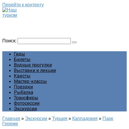
Перейти к контенту
Наш туризм
Сайт о наших путешествиях
Поиск:
Гиды
Билеты
Водные прогулки
Выставки и лекции
Квесты
Мастер-классы
Поездки
Рыбалка
Трансферы
Фотосессии
Экскурсии
Главная
»
Экскурсии
»
Турция
»
Каппадокия
»
Парк
Гереме