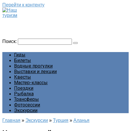
Перейти к контенту
Наш туризм
Сайт о наших путешествиях
Поиск:
Гиды
Билеты
Водные прогулки
Выставки и лекции
Квесты
Мастер-классы
Поездки
Рыбалка
Трансферы
Фотосессии
Экскурсии
Главная
»
Экскурсии
»
Турция
»
Аланья