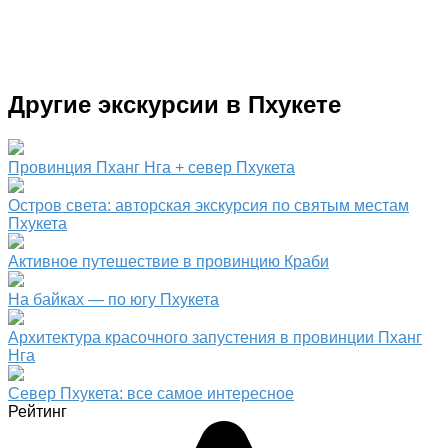
Другие экскурсии в Пхукете
Провинция Пханг Нга + север Пхукета
Остров света: авторская экскурсия по святым местам
Пхукета
Активное путешествие в провинцию Краби
На байках — по югу Пхукета
Архитектура красочного запустения в провинции Пханг
Нга
Север Пхукета: все самое интересное
Рейтинг