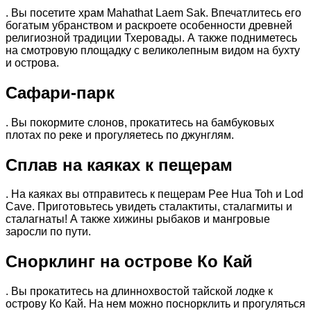
. Вы посетите храм Mahathat Laem Sak. Впечатлитесь его
богатым убранством и раскроете особенности древней
религиозной традиции Тхеровады. А также подниметесь
на смотровую площадку с великолепным видом на бухту
и острова.
Сафари-парк
. Вы покормите слонов, прокатитесь на бамбуковых
плотах по реке и прогуляетесь по джунглям.
Сплав на каяках к пещерам
. На каяках вы отправитесь к пещерам Pee Hua Toh и Lod
Cave. Приготовьтесь увидеть сталактиты, сталагмиты и
сталагнаты! А также хижины рыбаков и мангровые
заросли по пути.
Снорклинг на острове Ко Кай
. Вы прокатитесь на длиннохвостой тайской лодке к
острову Ко Кай. На нем можно поснорклить и прогуляться