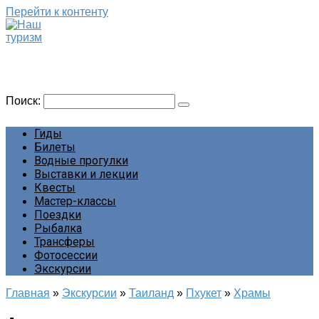
Перейти к контенту
Наш туризм
Сайт о наших путешествиях
Поиск:
Гиды
Билеты
Водные прогулки
Выставки и лекции
Квесты
Мастер-классы
Поездки
Рыбалка
Трансферы
Фотосессии
Экскурсии
Главная
»
Экскурсии
»
Таиланд
»
Пхукет
»
Храмы