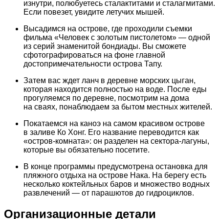
изнутри, полюбуетесь сталактитами и сталагмитами.
Если повезет, увидите летучих мышей.
Высадимся на острове, где проходили съемки
фильма «Человек с золотым пистолетом» — одной
из серий знаменитой бондиады. Вы сможете
сфотографироваться на фоне главной
достопримечательности острова Тапу.
Затем вас ждет ланч в деревне морских цыган,
которая находится полностью на воде. После еды
прогуляемся по деревне, посмотрим на дома
на сваях, понаблюдаем за бытом местных жителей.
Покатаемся на каноэ на самом красивом острове
в заливе Ко Хонг. Его название переводится как
«остров-комната»: он разделен на сектора-лагуны,
которые вы обязательно посетите.
В конце программы предусмотрена остановка для
пляжного отдыха на острове Нака. На берегу есть
несколько коктейльных баров и множество водных
развлечений — от парашютов до гидроциклов.
Организационные детали