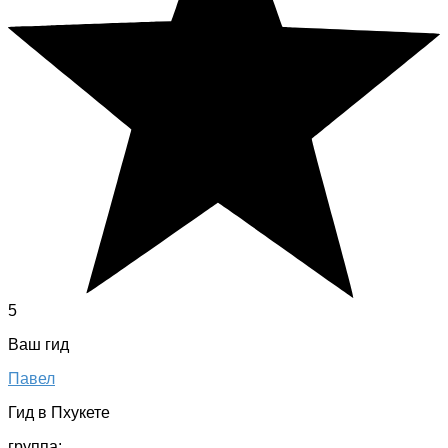
5
Ваш гид
Павел
Гид в Пхукете
группа: