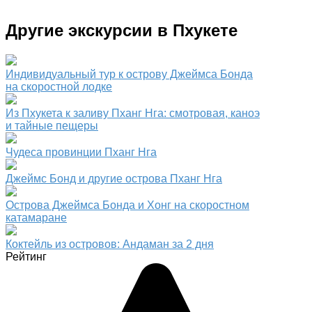
Другие экскурсии в Пхукете
Индивидуальный тур к острову Джеймса Бонда
на скоростной лодке
Из Пхукета к заливу Пханг Нга: смотровая, каноэ
и тайные пещеры
Чудеса провинции Пханг Нга
Джеймс Бонд и другие острова Пханг Нга
Острова Джеймса Бонда и Хонг на скоростном
катамаране
Коктейль из островов: Андаман за 2 дня
Рейтинг