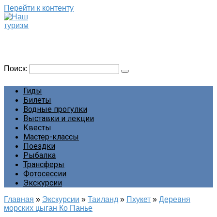
Перейти к контенту
Наш туризм
Сайт о наших путешествиях
Поиск:
Гиды
Билеты
Водные прогулки
Выставки и лекции
Квесты
Мастер-классы
Поездки
Рыбалка
Трансферы
Фотосессии
Экскурсии
Главная
»
Экскурсии
»
Таиланд
»
Пхукет
»
Деревня
морских цыган Ко Панье