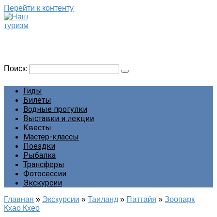
Перейти к контенту
Наш туризм
Сайт о наших путешествиях
Поиск:
Гиды
Билеты
Водные прогулки
Выставки и лекции
Квесты
Мастер-классы
Поездки
Рыбалка
Трансферы
Фотосессии
Экскурсии
Главная
»
Экскурсии
»
Таиланд
»
Паттайя
»
Зоопарк
Кхао Кхео