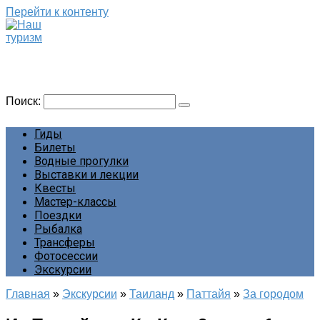
Перейти к контенту
Наш туризм
Сайт о наших путешествиях
Поиск:
Гиды
Билеты
Водные прогулки
Выставки и лекции
Квесты
Мастер-классы
Поездки
Рыбалка
Трансферы
Фотосессии
Экскурсии
Главная
»
Экскурсии
»
Таиланд
»
Паттайя
»
За городом