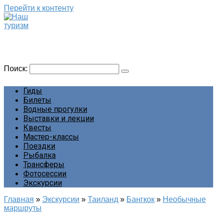
Перейти к контенту
Наш туризм
Сайт о наших путешествиях
Поиск:
Гиды
Билеты
Водные прогулки
Выставки и лекции
Квесты
Мастер-классы
Поездки
Рыбалка
Трансферы
Фотосессии
Экскурсии
Главная
»
Экскурсии
»
Таиланд
»
Бангкок
»
Необычные
маршруты