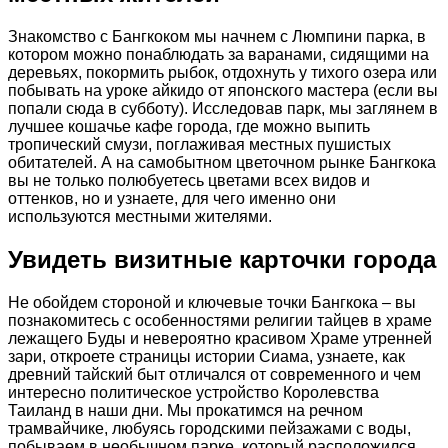
Знакомство с Бангкоком мы начнем с Люмпини парка, в
котором можно понаблюдать за варанами, сидящими на
деревьях, покормить рыбок, отдохнуть у тихого озера или
побывать на уроке айкидо от японского мастера (если вы
попали сюда в субботу). Исследовав парк, мы заглянем в
лучшее кошачье кафе города, где можно выпить
тропический смузи, поглаживая местных пушистых
обитателей. А на самобытном цветочном рынке Бангкока
вы не только полюбуетесь цветами всех видов и
оттенков, но и узнаете, для чего именно они
используются местными жителями.
Увидеть визитные карточки города
Не обойдем стороной и ключевые точки Бангкока – вы
познакомитесь с особенностями религии тайцев в храме
лежащего Буды и невероятно красивом Храме утренней
зари, откроете страницы истории Сиама, узнаете, как
древний тайский быт отличался от современного и чем
интересно политическое устройство Королевства
Таиланд в наши дни. Мы прокатимся на речном
трамвайчике, любуясь городскими пейзажами с воды,
побываем в необычном парке, который расположился