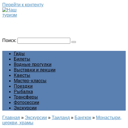
Перейти к контенту
Наш туризм
Сайт о наших путешествиях
Поиск:
Гиды
Билеты
Водные прогулки
Выставки и лекции
Квесты
Мастер-классы
Поездки
Рыбалка
Трансферы
Фотосессии
Экскурсии
Главная
»
Экскурсии
»
Таиланд
»
Бангкок
»
Монастыри,
церкви, храмы