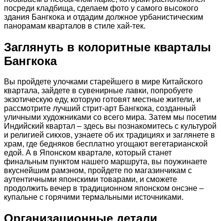
посреди кладбища, сделаем фото у самого высокого
здания Бангкока и отдадим должное урбанистическим
панорамам кварталов в стиле хай-тек.
Заглянуть в колоритные кварталы
Бангкока
Вы пройдете улочками старейшего в мире Китайского
квартала, зайдете в сувенирные лавки, попробуете
экзотическую еду, которую готовят местные жители, и
рассмотрите лучший стрит-арт Бангкока, созданный
уличными художниками со всего мира. Затем мы посетим
Индийский квартал – здесь вы познакомитесь с культурой
и религией сикхов, узнаете об их традициях и заглянете в
храм, где бедняков бесплатно угощают вегетарианской
едой. А в Японском квартале, который станет
финальным пунктом нашего маршрута, вы поужинаете
вкуснейшим рамэном, пройдете по магазинчикам с
аутентичными японскими товарами, и сможете
продолжить вечер в традиционном японском онсэне –
купальне с горячими термальными источниками.
Организационные детали