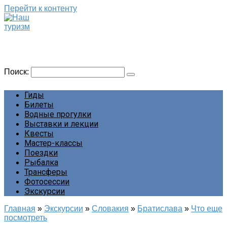
Перейти к контенту
Наш туризм
Сайт о наших путешествиях
Поиск:
Гиды
Билеты
Водные прогулки
Выставки и лекции
Квесты
Мастер-классы
Поездки
Рыбалка
Трансферы
Фотосессии
Экскурсии
Главная
»
Экскурсии
»
Словакия
»
Братислава
»
Что еще
посмотреть