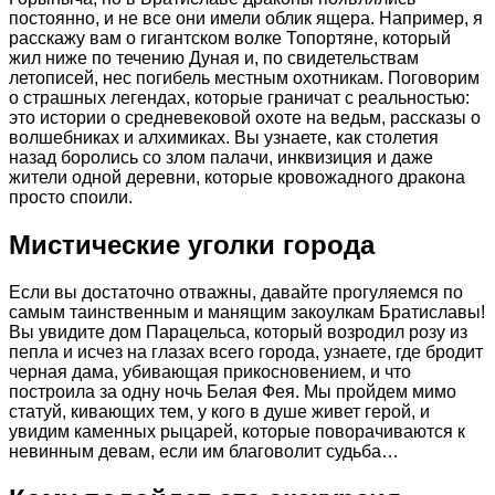
постоянно, и не все они имели облик ящера. Например, я
расскажу вам о гигантском волке Топортяне, который
жил ниже по течению Дуная и, по свидетельствам
летописей, нес погибель местным охотникам. Поговорим
о страшных легендах, которые граничат с реальностью:
это истории о средневековой охоте на ведьм, рассказы о
волшебниках и алхимиках. Вы узнаете, как столетия
назад боролись со злом палачи, инквизиция и даже
жители одной деревни, которые кровожадного дракона
просто споили.
Мистические уголки города
Если вы достаточно отважны, давайте прогуляемся по
самым таинственным и манящим закоулкам Братиславы!
Вы увидите дом Парацельса, который возродил розу из
пепла и исчез на глазах всего города, узнаете, где бродит
черная дама, убивающая прикосновением, и что
построила за одну ночь Белая Фея. Мы пройдем мимо
статуй, кивающих тем, у кого в душе живет герой, и
увидим каменных рыцарей, которые поворачиваются к
невинным девам, если им благоволит судьба…