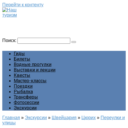
Перейти к контенту
Наш туризм
Сайт о наших путешествиях
Поиск:
Гиды
Билеты
Водные прогулки
Выставки и лекции
Квесты
Мастер-классы
Поездки
Рыбалка
Трансферы
Фотосессии
Экскурсии
Главная
»
Экскурсии
»
Швейцария
»
Цюрих
»
Переулки и
улицы