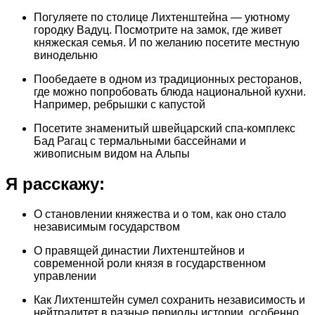
Погуляете по столице Лихтенштейна — уютному
городку Вадуц. Посмотрите на замок, где живет
княжеская семья. И по желанию посетите местную
винодельню
Пообедаете в одном из традиционных ресторанов,
где можно попробовать блюда национальной кухни.
Например, ребрышки с капустой
Посетите знаменитый швейцарский спа-комплекс
Бад Рагац с термальными бассейнами и
живописным видом на Альпы
Я расскажу:
О становлении княжества и о том, как оно стало
независимым государством
О правящей династии Лихтенштейнов и
современной роли князя в государственном
управлении
Как Лихтенштейн сумел сохранить независимость и
нейтралитет в разные периоды истории, особенно