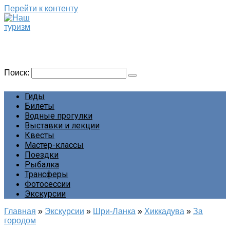
Перейти к контенту
Наш туризм
Сайт о наших путешествиях
Поиск:
Гиды
Билеты
Водные прогулки
Выставки и лекции
Квесты
Мастер-классы
Поездки
Рыбалка
Трансферы
Фотосессии
Экскурсии
Главная
»
Экскурсии
»
Шри-Ланка
»
Хиккадува
»
За
городом