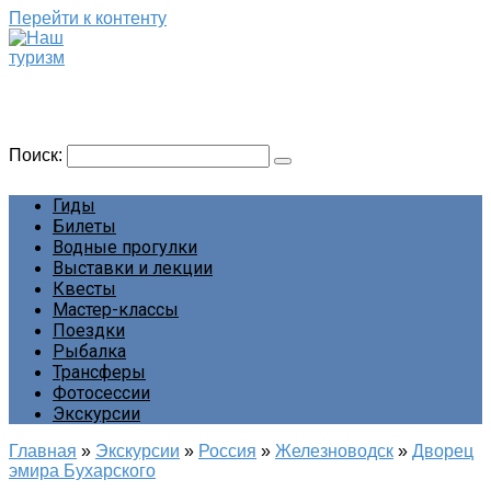
Перейти к контенту
Наш туризм
Сайт о наших путешествиях
Поиск:
Гиды
Билеты
Водные прогулки
Выставки и лекции
Квесты
Мастер-классы
Поездки
Рыбалка
Трансферы
Фотосессии
Экскурсии
Главная
»
Экскурсии
»
Россия
»
Железноводск
»
Дворец
эмира Бухарского