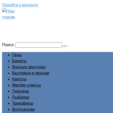
Перейти к контенту
Наш туризм
Сайт о наших путешествиях
Поиск:
Гиды
Билеты
Водные прогулки
Выставки и лекции
Квесты
Мастер-классы
Поездки
Рыбалка
Трансферы
Фотосессии