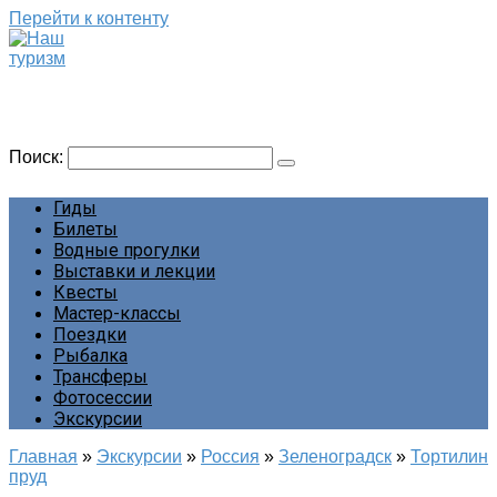
Перейти к контенту
Наш туризм
Сайт о наших путешествиях
Поиск:
Гиды
Билеты
Водные прогулки
Выставки и лекции
Квесты
Мастер-классы
Поездки
Рыбалка
Трансферы
Фотосессии
Экскурсии
Главная
»
Экскурсии
»
Россия
»
Зеленоградск
»
Тортилин
пруд