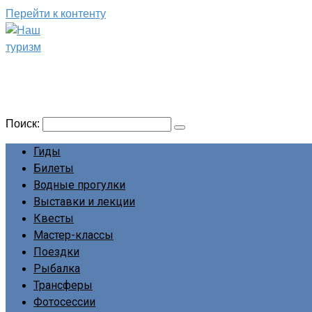
Перейти к контенту
Наш туризм
Сайт о наших путешествиях
Поиск:
Гиды
Билеты
Водные прогулки
Выставки и лекции
Квесты
Мастер-классы
Поездки
Рыбалка
Трансферы
Фотосессии