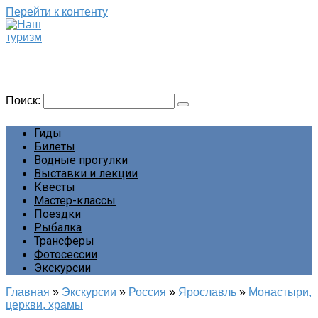
Перейти к контенту
Наш туризм
Сайт о наших путешествиях
Поиск:
Гиды
Билеты
Водные прогулки
Выставки и лекции
Квесты
Мастер-классы
Поездки
Рыбалка
Трансферы
Фотосессии
Экскурсии
Главная
»
Экскурсии
»
Россия
»
Ярославль
»
Монастыри,
церкви, храмы