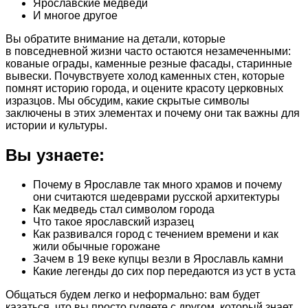
Ярославские медведи
И многое другое
Вы обратите внимание на детали, которые
в повседневной жизни часто остаются незамеченными:
кованые ограды, каменные резные фасады, старинные
вывески. Почувствуете холод каменных стен, которые
помнят историю города, и оцените красоту церковных
изразцов. Мы обсудим, какие скрытые символы
заключены в этих элементах и почему они так важны для
истории и культуры.
Вы узнаете:
Почему в Ярославле так много храмов и почему
они считаются шедеврами русской архитектуры
Как медведь стал символом города
Что такое ярославский изразец
Как развивался город с течением времени и как
жили обычные горожане
Зачем в 19 веке купцы везли в Ярославль камни
Какие легенды до сих пор передаются из уст в уста
Общаться будем легко и неформально: вам будет
казаться, что вы просто гуляете с другом, который знает