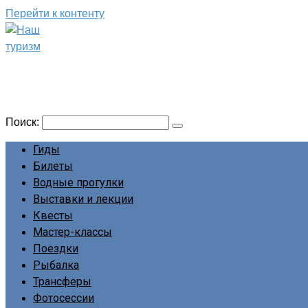
Перейти к контенту
Наш туризм
Сайт о наших путешествиях
Поиск:
Гиды
Билеты
Водные прогулки
Выставки и лекции
Квесты
Мастер-классы
Поездки
Рыбалка
Трансферы
Фотосессии