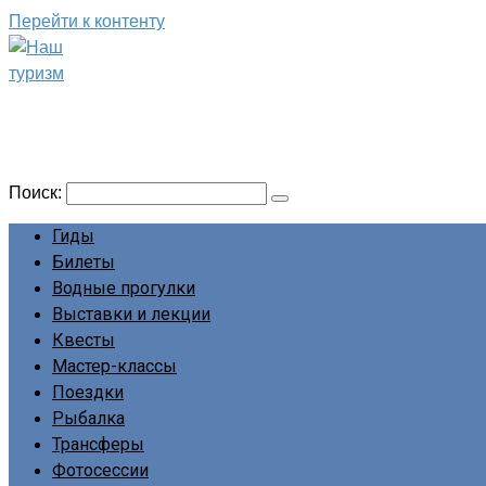
Перейти к контенту
Наш туризм
Сайт о наших путешествиях
Поиск:
Гиды
Билеты
Водные прогулки
Выставки и лекции
Квесты
Мастер-классы
Поездки
Рыбалка
Трансферы
Фотосессии