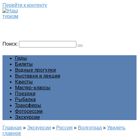
Перейти к контенту
Наш туризм
Сайт о наших путешествиях
Поиск:
Гиды
Билеты
Водные прогулки
Выставки и лекции
Квесты
Мастер-классы
Поездки
Рыбалка
Трансферы
Фотосессии
Экскурсии
Главная
»
Экскурсии
»
Россия
»
Волгоград
»
Увидеть
главное