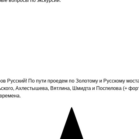
бые вопросы по экскурсии.
в Русский! По пути проедем по Золотому и Русскому моста
ьского, Ахлестышева, Вятлина, Шмидта и Поспелова (+ фор
 времена.