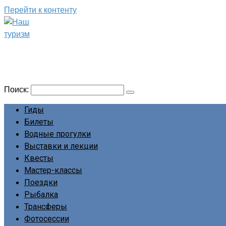
Перейти к контенту
Наш туризм
Сайт о наших путешествиях
Поиск:
Гиды
Билеты
Водные прогулки
Выставки и лекции
Квесты
Мастер-классы
Поездки
Рыбалка
Трансферы
Фотосессии