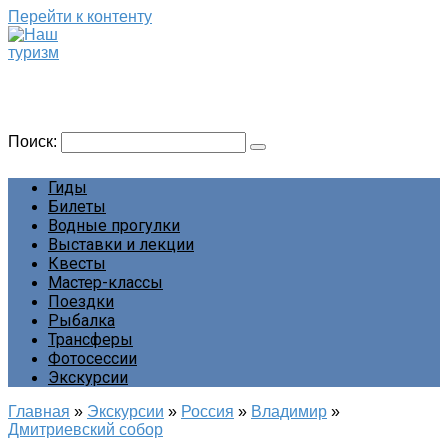
Перейти к контенту
Наш туризм
Сайт о наших путешествиях
Поиск:
Гиды
Билеты
Водные прогулки
Выставки и лекции
Квесты
Мастер-классы
Поездки
Рыбалка
Трансферы
Фотосессии
Экскурсии
Главная
»
Экскурсии
»
Россия
»
Владимир
»
Дмитриевский собор