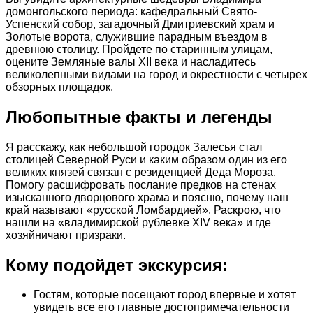
домонгольского периода: кафедральный Свято-
Успенский собор, загадочный Дмитриевский храм и
Золотые ворота, служившие парадным въездом в
древнюю столицу. Пройдете по старинным улицам,
оцените Земляные валы XII века и насладитесь
великолепными видами на город и окрестности с четырех
обзорных площадок.
Любопытные факты и легенды
Я расскажу, как небольшой городок Залесья стал
столицей Северной Руси и каким образом один из его
великих князей связан с резиденцией Деда Мороза.
Помогу расшифровать послание предков на стенах
изысканного дворцового храма и поясню, почему наш
край называют «русской Ломбардией». Раскрою, что
нашли на «владимирской рублевке ХIV века» и где
хозяйничают призраки.
Кому подойдет экскурсия:
Гостям, которые посещают город впервые и хотят
увидеть все его главные достопримечательности