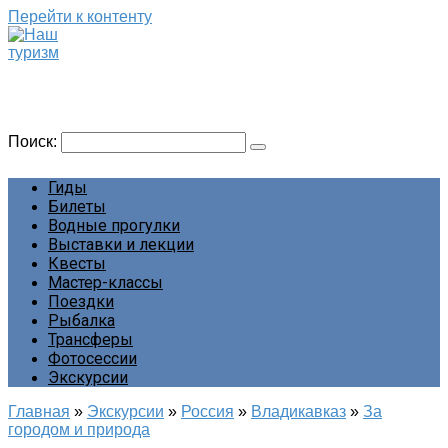
Перейти к контенту
Наш туризм
Сайт о наших путешествиях
Поиск:
Гиды
Билеты
Водные прогулки
Выставки и лекции
Квесты
Мастер-классы
Поездки
Рыбалка
Трансферы
Фотосессии
Экскурсии
Главная
»
Экскурсии
»
Россия
»
Владикавказ
»
За
городом и природа