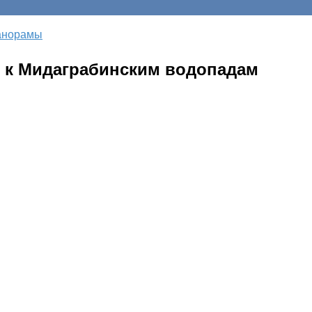
анорамы
д к Мидаграбинским водопадам