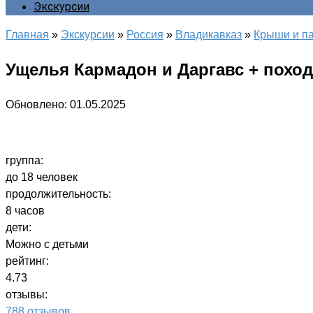
Экскурсии
Главная
»
Экскурсии
»
Россия
»
Владикавказ
»
Крыши и п
Ущелья Кармадон и Даргавс + похо
Обновлено:
01.05.2025
группа:
до 18 человек
продолжительность:
8 часов
дети:
Можно с детьми
рейтинг:
4.73
отзывы:
788 отзывов