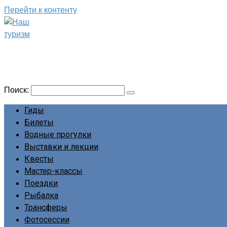
Перейти к контенту
Наш туризм
Сайт о наших путешествиях
Поиск:
Гиды
Билеты
Водные прогулки
Выставки и лекции
Квесты
Мастер-классы
Поездки
Рыбалка
Трансферы
Фотосессии