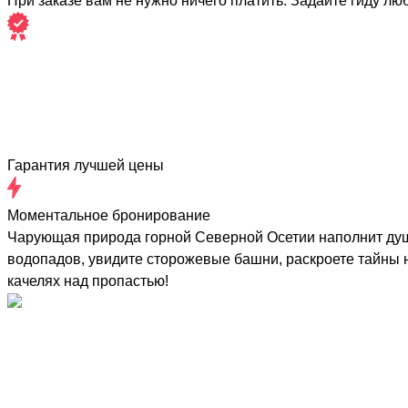
При заказе вам не нужно ничего платить. Задайте гиду лю
Гарантия лучшей цены
Моментальное бронирование
Чарующая природа горной Северной Осетии наполнит душу 
водопадов, увидите сторожевые башни, раскроете тайны не
качелях над пропастью!