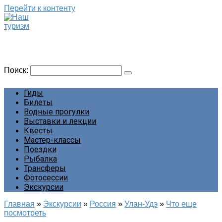
Перейти к контенту
Наш туризм
Сайт о наших путешествиях
Поиск:
Гиды
Билеты
Водные прогулки
Выставки и лекции
Квесты
Мастер-классы
Поездки
Рыбалка
Трансферы
Фотосессии
Экскурсии
Главная
»
Экскурсии
»
Россия
»
Улан-Удэ
»
Что еще
посмотреть