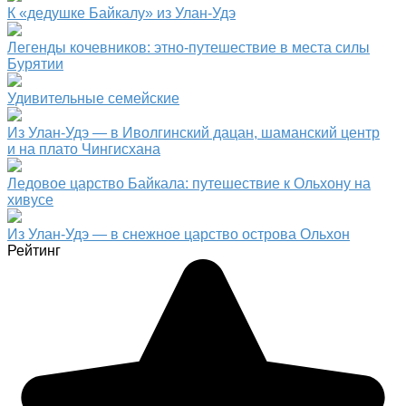
К «дедушке Байкалу» из Улан-Удэ
Легенды кочевников: этно-путешествие в места силы
Бурятии
Удивительные семейские
Из Улан-Удэ — в Иволгинский дацан, шаманский центр
и на плато Чингисхана
Ледовое царство Байкала: путешествие к Ольхону на
хивусе
Из Улан-Удэ — в снежное царство острова Ольхон
Рейтинг