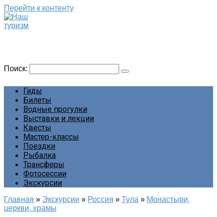
Перейти к контенту
Наш туризм
Сайт о наших путешествиях
Поиск:
Гиды
Билеты
Водные прогулки
Выставки и лекции
Квесты
Мастер-классы
Поездки
Рыбалка
Трансферы
Фотосессии
Экскурсии
Главная
»
Экскурсии
»
Россия
»
Тула
»
Монастыри,
церкви, храмы