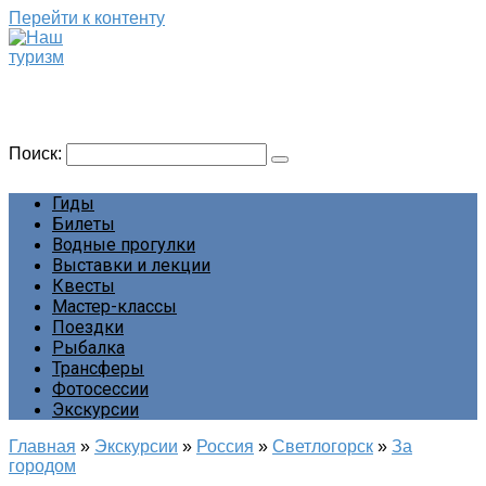
Перейти к контенту
Наш туризм
Сайт о наших путешествиях
Поиск:
Гиды
Билеты
Водные прогулки
Выставки и лекции
Квесты
Мастер-классы
Поездки
Рыбалка
Трансферы
Фотосессии
Экскурсии
Главная
»
Экскурсии
»
Россия
»
Светлогорск
»
За
городом