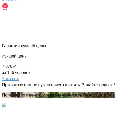
Гарантия лучшей цены
лучшей цены
7’870 ₽
за 1–6 человек
Заказать
При заказе вам не нужно ничего платить. Задайте гиду лю
Погулять по имению, способному затмить Петергоф, погово