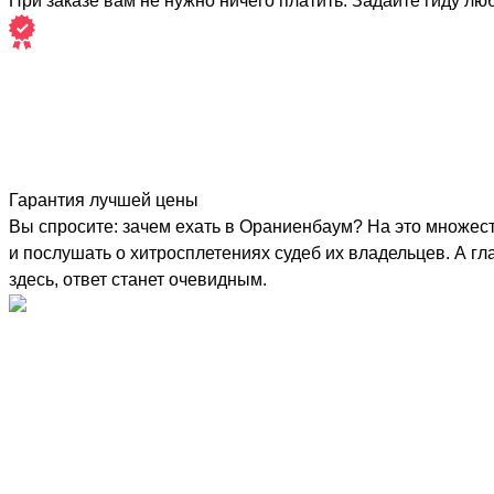
При заказе вам не нужно ничего платить. Задайте гиду лю
Гарантия лучшей цены
Вы спросите: зачем ехать в Ораниенбаум? На это множест
и послушать о хитросплетениях судеб их владельцев. А гл
здесь, ответ станет очевидным.