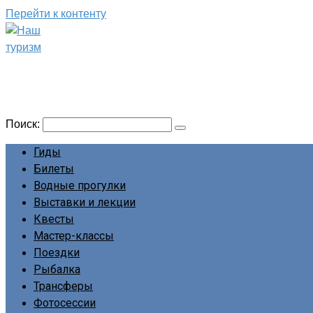
Перейти к контенту
Наш туризм
Сайт о наших путешествиях
Поиск:
Гиды
Билеты
Водные прогулки
Выставки и лекции
Квесты
Мастер-классы
Поездки
Рыбалка
Трансферы
Фотосессии