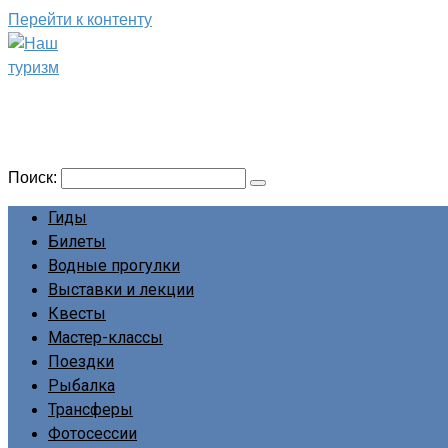
Перейти к контенту
Наш туризм
Сайт о наших путешествиях
Поиск:
Гиды
Билеты
Водные прогулки
Выставки и лекции
Квесты
Мастер-классы
Поездки
Рыбалка
Трансферы
Фотосессии