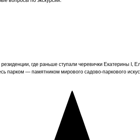
бые вопросы по экскурсии.
резиденции, где раньше ступали черевички Екатерины I, Ел
сь парком — памятником мирового садово-паркового искусс