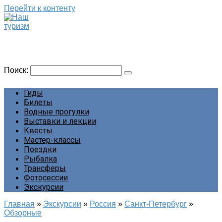
Перейти к контенту
Наш туризм
Сайт о наших путешествиях
Поиск:
Гиды
Билеты
Водные прогулки
Выставки и лекции
Квесты
Мастер-классы
Поездки
Рыбалка
Трансферы
Фотосессии
Экскурсии
Главная
»
Экскурсии
»
Россия
»
Санкт-Петербург
»
Обзорные