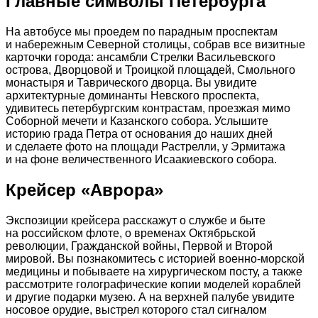
Главные символы Петербурга
На автобусе мы проедем по парадным проспектам
и набережным Северной столицы, собрав все визитные
карточки города: ансамбли Стрелки Васильевского
острова, Дворцовой и Троицкой площадей, Смольного
монастыря и Таврического дворца. Вы увидите
архитектурные доминанты Невского проспекта,
удивитесь петербургским контрастам, проезжая мимо
Соборной мечети и Казанского собора. Услышите
историю града Петра от основания до наших дней
и сделаете фото на площади Растрелли, у Эрмитажа
и на фоне величественного Исаакиевского собора.
Крейсер «Аврора»
Экспозиции крейсера расскажут о службе и быте
на российском флоте, о временах Октябрьской
революции, Гражданской войны, Первой и Второй
мировой. Вы познакомитесь с историей военно-морской
медицины и побываете на хирургическом посту, а также
рассмотрите голографические копии моделей кораблей
и другие подарки музею. А на верхней палубе увидите
носовое орудие, выстрел которого стал сигналом