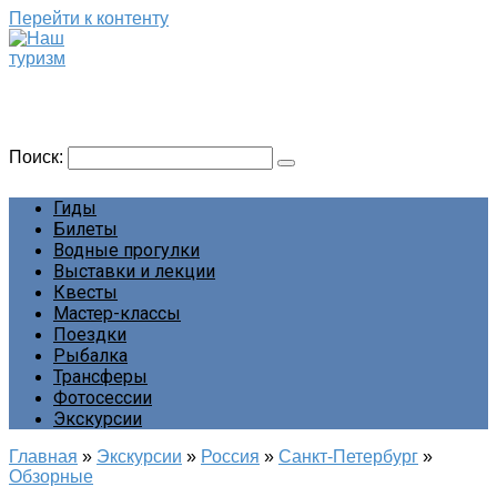
Перейти к контенту
Наш туризм
Сайт о наших путешествиях
Поиск:
Гиды
Билеты
Водные прогулки
Выставки и лекции
Квесты
Мастер-классы
Поездки
Рыбалка
Трансферы
Фотосессии
Экскурсии
Главная
»
Экскурсии
»
Россия
»
Санкт-Петербург
»
Обзорные