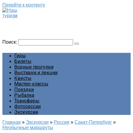
Перейти к контенту
Наш туризм
Сайт о наших путешествиях
Поиск:
Гиды
Билеты
Водные прогулки
Выставки и лекции
Квесты
Мастер-классы
Поездки
Рыбалка
Трансферы
Фотосессии
Экскурсии
Главная
»
Экскурсии
»
Россия
»
Санкт-Петербург
»
Необычные маршруты