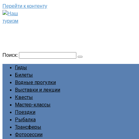
Перейти к контенту
Наш туризм
Сайт о наших путешествиях
Поиск:
Гиды
Билеты
Водные прогулки
Выставки и лекции
Квесты
Мастер-классы
Поездки
Рыбалка
Трансферы
Фотосессии