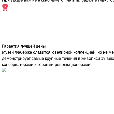
При заказе вам не нужно ничего платить. Задайте гиду лю
Гарантия лучшей цены
Музей Фаберже славится ювелирной коллекцией, но не м
демонстрирует самые крупные течения в живописи 19 века
консерваторами и героями-революционерами!